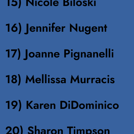
15) Nicole Biloski
16) Jennifer Nugent
17) Joanne Pignanelli
18) Mellissa Murracis
19) Karen DiDominico
20) Sharon Timpson