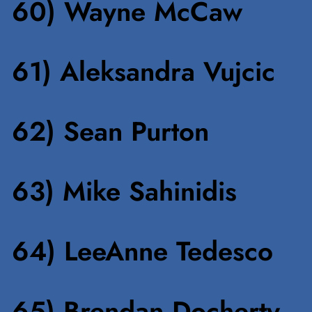
60) Wayne McCaw
61) Aleksandra Vujcic
62) Sean Purton
63) Mike Sahinidis
64) LeeAnne Tedesco
65) Brendan Docherty