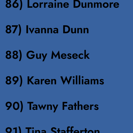
86) Lorraine Dunmore
87) Ivanna Dunn
88) Guy Meseck
89) Karen Williams
90) Tawny Fathers
91) Tina Stafferton